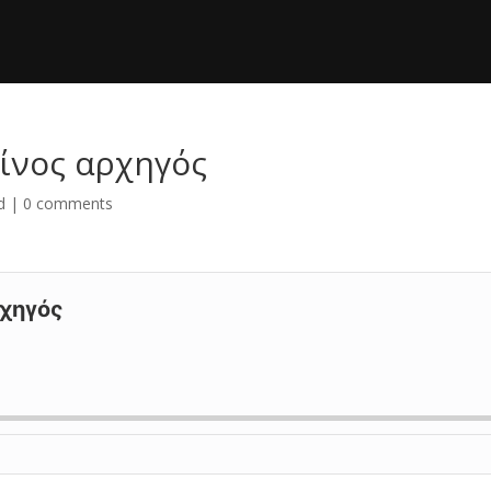
υίνος αρχηγός
d
|
0 comments
ρχηγός