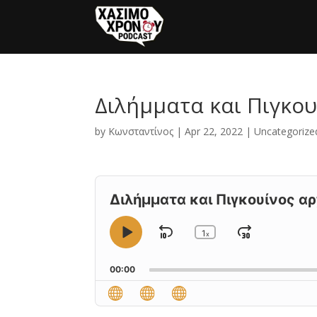
Διλήμματα και Πιγκο
by
Κωνσταντίνος
|
Apr 22, 2022
|
Uncategorize
Audio
Player
Διλήμματα και Πιγκουίνος α
1
Skip
Jump
x
Play
Change
Playback
Pause
Backward
Forward
Rate
00:00