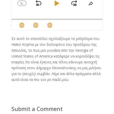
1
x
Skip
Play
Jump
Change
Share
Playback
This
Backward
Pause
Forward
Rate
Episode
Σε αυτό το επεισόδιο σχολιάζουμε το μπέρδεμα του
Hideo Kojima με τον δολοφόνο του προέδρου της
Ιαπωνίας, το πως μια γυναίκα απο την Georgia of
United States of America κατάφερε να κοροϊδέψει τις
εταιρίες ότι είναι έγκυος και τέλος κάνουμε ανοιχτή
πρόταση στον Δήμαρχο Θεσσαλονίκης να μας μιλήσει
για το (ατυχές) συμβάν. Λέμε και άλλα πράγματα αλλά
αυτά είναι τα πιο sos ρε παιδί μου.
Submit a Comment